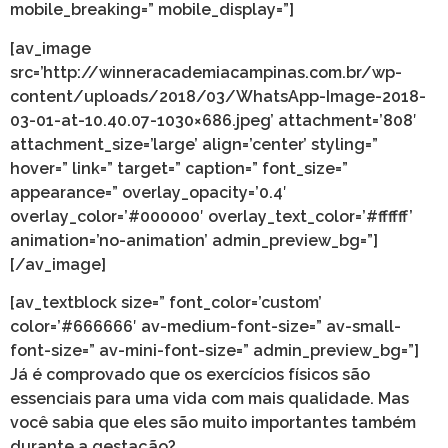
mobile_breaking=” mobile_display=”]
[av_image
src=’http://winneracademiacampinas.com.br/wp-
content/uploads/2018/03/WhatsApp-Image-2018-
03-01-at-10.40.07-1030×686.jpeg’ attachment=’808′
attachment_size=’large’ align=’center’ styling=”
hover=” link=” target=” caption=” font_size=”
appearance=” overlay_opacity=’0.4′
overlay_color=’#000000′ overlay_text_color=’#ffffff’
animation=’no-animation’ admin_preview_bg=”]
[/av_image]
[av_textblock size=” font_color=’custom’
color=’#666666′ av-medium-font-size=” av-small-
font-size=” av-mini-font-size=” admin_preview_bg=”]
Já é comprovado que os exercícios físicos são
essenciais para uma vida com mais qualidade. Mas
você sabia que eles são muito importantes também
durante a gestação?