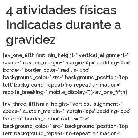
4 atividades físicas
indicadas durante a
gravidez
[av_one_fifth first min_height=” vertical_alignment=”
space=” custom_margin=” margin=’0px’ padding=’0px’
border=” border_color=” radius=’0px’
background_color=” src=” background_position=’top
left’ background_repeat=’no-repeat’ animation=”
mobile_breaking=” mobile_display=”][/av_one_fifth]
[av_three_fifth min_height=” vertical_alignment=”
space=” custom_margin=” margin=’0px’ padding=’0px’
border=” border_color=” radius=’0px’
background_color=” src=” background_position=’top
left’ background_repeat=’no-repeat’ animation=”